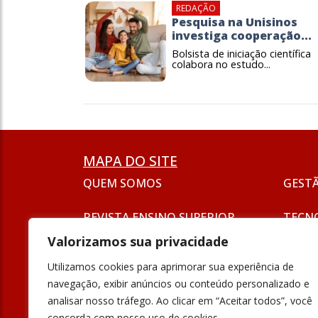
REDAÇÃO
Pesquisa na Unisinos
investiga cooperação...
Bolsista de iniciação científica
colabora no estudo...
MAPA DO SITE
QUEM SOMOS
GEST
REVISTA ENSINO SUPERIOR
TECN
ASSINATURA
Valorizamos sua privacidade
SEJA UM ANUNCIANTE
ESG
Utilizamos cookies para aprimorar sua experiência de
FORMAÇÃO
navegação, exibir anúncios ou conteúdo personalizado e
POLÍT
analisar nosso tráfego. Ao clicar em “Aceitar todos”, você
INOVAÇÃO
concorda com nosso uso de cookies.