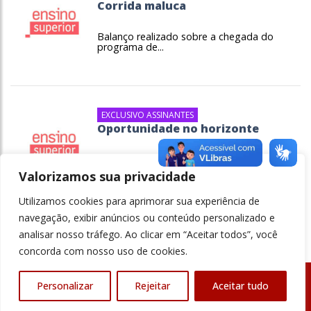
Corrida maluca
Balanço realizado sobre a chegada do
programa de...
EXCLUSIVO ASSINANTES
Oportunidade no horizonte
Para atender as demandas do mercado,
MEC...
Valorizamos sua privacidade
Utilizamos cookies para aprimorar sua experiência de
navegação, exibir anúncios ou conteúdo personalizado e
analisar nosso tráfego. Ao clicar em “Aceitar todos”, você
concorda com nosso uso de cookies.
Personalizar
Rejeitar
Aceitar tudo
© Revista Ensino Superior - Todos os direitos reservados