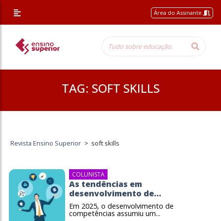
Área do Assinante
TAG:
SOFT SKILLS
Revista Ensino Superior
>
soft skills
COLUNISTA
As tendências em
desenvolvimento de...
Em 2025, o desenvolvimento de
competências assumiu um...