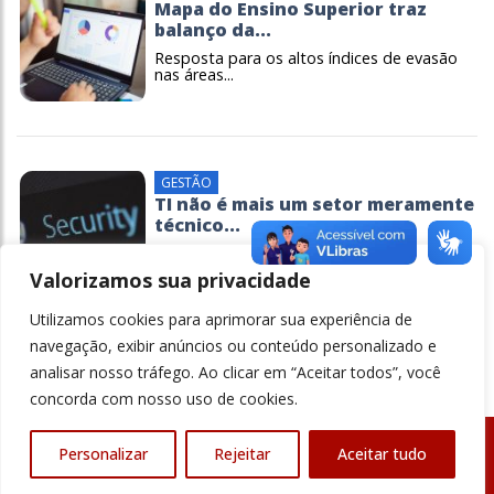
Mapa do Ensino Superior traz
balanço da...
Resposta para os altos índices de evasão
nas áreas...
GESTÃO
TI não é mais um setor meramente
técnico...
A transformação digital na educação
dependerá da...
Valorizamos sua privacidade
Utilizamos cookies para aprimorar sua experiência de
navegação, exibir anúncios ou conteúdo personalizado e
analisar nosso tráfego. Ao clicar em “Aceitar todos”, você
concorda com nosso uso de cookies.
Personalizar
Rejeitar
Aceitar tudo
© Revista Ensino Superior - Todos os direitos reservados