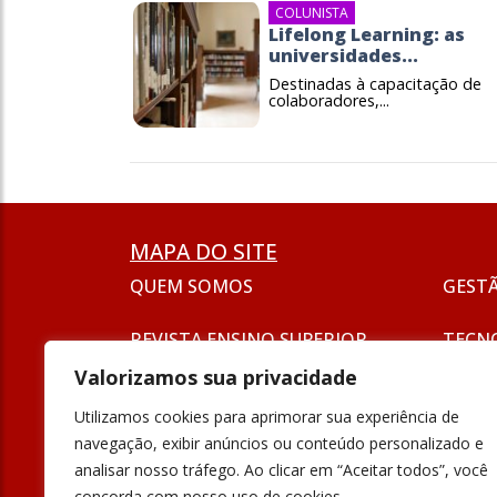
COLUNISTA
Lifelong Learning: as
universidades...
Destinadas à capacitação de
colaboradores,...
MAPA DO SITE
QUEM SOMOS
GEST
REVISTA ENSINO SUPERIOR
TECN
ASSINATURA
Valorizamos sua privacidade
SEJA UM ANUNCIANTE
ESG
Utilizamos cookies para aprimorar sua experiência de
FORMAÇÃO
navegação, exibir anúncios ou conteúdo personalizado e
POLÍT
analisar nosso tráfego. Ao clicar em “Aceitar todos”, você
INOVAÇÃO
concorda com nosso uso de cookies.