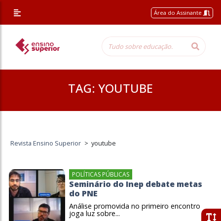
Área do Assinante
TAG:
YOUTUBE
Revista Ensino Superior
>
youtube
POLÍTICAS PÚBLICAS
Seminário do Inep debate metas
do PNE
Análise promovida no primeiro encontro
joga luz sobre...