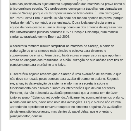
Uma das justificativas é justamente a apropriação das matrizes da prova como o
único currículo escolar. “Os professores começam a trabalhar em demasia em
cima do Saresp porque vai ter repercussão no bolso deles. É uma distorção”,
diz. Para Palma Filho, o currículo não pode ser focado apenas na prova, porque
“reduz demais” o conteúdo a ser ensinado. Outra ideia que circula entre a
equipe da nova gestão é usar o Saresp como um dos critérios de ingresso nas
três universidades públicas paulistas (USP, Unesp e Unicamp), num modelo
similar ao praticado com o Enem até 2008.
A secretaria também discute simplificar as matrizes do Saresp, a partir da
elaboração de uma sinopse mais simples e objetiva para diretores e
supervisores de ensino. Além disso, há diretores e supervisores que apontam
atraso na chegada dos resultados, e a não utilização de sua análise com fins de
planejamento para o próximo ano letivo.
O secretário-adjunto ressalta que o Saresp é uma avaliação de sistema, e que
não deve ser usada pelas escolas para avaliar diretamente o aluno. Segundo
ele, a função da avaliação de sistema é informar a secretaria sobre o
funcionamento das escolas e sobre as intervenções que devem ser feitas.
Portanto, ela não substitui a avaliação processual que a escola tem de fazer
junto ao aluno. “Estamos retrocedendo. Antigamente, acompanhávamos o aluno.
A cada dois meses, havia uma nota das avaliações. O que o aluno não estava
aprendendo o professor tentava recuperar no bimestre seguinte. As avaliações
de sistema são importantes, mas dentro do papel delas, que é orientar o
planejamento”, conclui.