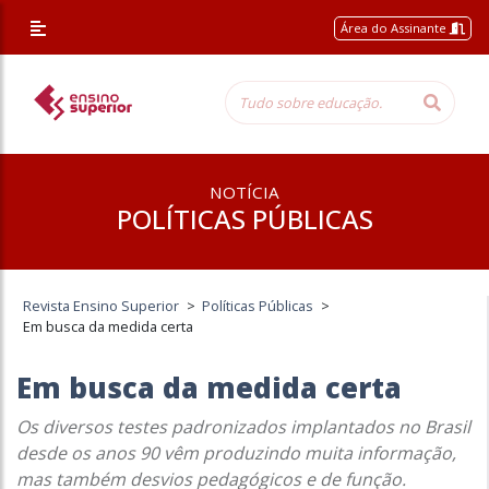
Área do Assinante
NOTÍCIA
POLÍTICAS PÚBLICAS
Revista Ensino Superior
>
Políticas Públicas
>
Em busca da medida certa
Em busca da medida certa
Os diversos testes padronizados implantados no Brasil
desde os anos 90 vêm produzindo muita informação,
mas também desvios pedagógicos e de função.