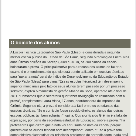
O boicote dos alunos
A Escola Técnica Estadual de São Paulo (Etesp) é considerada a segunda
melhor escola pública do Estado de São Paulo, segundo o ranking do Enem. Nas
duas últimas edições do Saresp (2009 e 2010), os 200 alunos da escola
boicotaram a prova. O principal motivo para a recusa dos alunos de fazer o
exame é o entendimento de que ele está sendo aplicado em escolas técnicas
para “puxar a nota” geral do Índice de Desenvolvimento da Educação do Estado
de São Paulo (Idesp) para cima. “Essas escolas [técnicas] têm desempenho
superior muito mais pelo fato de seus alunos terem passado por um processo
seletivo”, explica o manifesto da gestão Mosca na Sopa, operante até o final de
2011. “Pensamos que a secretaria quer fazer divulgação de resultados com a
prova”, complementa Laura Viana, 17 anos, coordenadora de imprensa do
Grêmio. Segundo ela, a prova é considerada fácil entre os estudantes das
escolas técnicas. “Se o currículo fosse seguido direito, os alunos das outras
escolas públicas também achariam”, opina. Outra crítica do Grêmio é a falta de
explicação, por parte da secretaria estadual de Educação, sobre a prova. “Há
professores que dizem que a nota vai ser usada na nota da escola, porque
querem que os alunos tenham bom desempenho”, conta. “E se a prova tem
como objetivo diagnosticar os principais problemas de aprendizagem, nada está