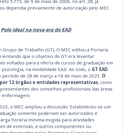
eto 5.773, de 9 de maio de 2006, no art. 28, já
sos dependia previamente de autorização pelo MEC.
:
Polo ideal na nova era do EAD
um Grupo de Trabalho (GT).
O MEC editou a Portaria
rientando que o objetivo do GT era levantar
nte voltados para a oferta de cursos de graduação em
 psicologia, na modalidade EAD. Ao todo, o
GT EAD
o período de 28 de março a 18 de maio de 2023.
O
por 12 órgãos e entidades representativas
, como
epresentantes dos conselhos profissionais das áreas
a e enfermagem.
023, o MEC ampliou a discussão. Estabeleceu-se um
aduação somente
poderiam ser autorizados e
rga horária mínima exigida para atividades
idades de extensão, e outros componentes ou
nte designados pelas Diretrizes Curriculares