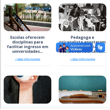
Escolas oferecem
Pedagoga e
disciplinas para
psicanalista apostaram
facilitar ingresso em
em experiências
universidades...
educativas libertárias...
+ Mais Informações
+ Mais Informações
O “gerundismo” é fruto
Maria