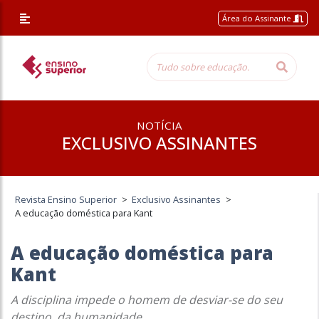
Área do Assinante
NOTÍCIA
EXCLUSIVO ASSINANTES
Revista Ensino Superior
>
Exclusivo Assinantes
>
A educação doméstica para Kant
A educação doméstica para
Kant
A disciplina impede o homem de desviar-se do seu
destino, da humanidade