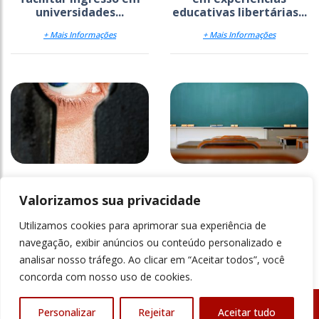
universidades...
educativas libertárias...
+ Mais Informações
+ Mais Informações
O “gerundismo” é fruto
Maria
de influência do inglês?
Valorizamos sua privacidade
Utilizamos cookies para aprimorar sua experiência de
+ Mais Informações
+ Mais Informações
navegação, exibir anúncios ou conteúdo personalizado e
analisar nosso tráfego. Ao clicar em “Aceitar todos”, você
concorda com nosso uso de cookies.
Personalizar
Rejeitar
Aceitar tudo