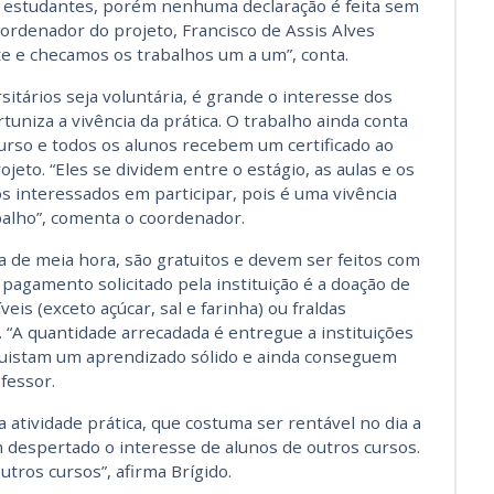
s estudantes, porém nenhuma declaração é feita sem
oordenador do projeto, Francisco de Assis Alves
te e checamos os trabalhos um a um”, conta.
sitários seja voluntária, é grande o interesse dos
uniza a vivência da prática. O trabalho ainda conta
rso e todos os alunos recebem um certificado ao
ojeto. “Eles se dividem entre o estágio, as aulas e os
 interessados em participar, pois é uma vivência
alho”, comenta o coordenador.
de meia hora, são gratuitos e devem ser feitos com
pagamento solicitado pela instituição é a doação de
eis (exceto açúcar, sal e farinha) ou fraldas
). “A quantidade arrecadada é entregue a instituições
quistam um aprendizado sólido e ainda conseguem
fessor.
 atividade prática, que costuma ser rentável no dia a
m despertado o interesse de alunos de outros cursos.
tros cursos”, afirma Brígido.