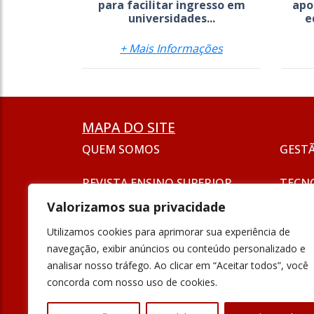
para facilitar ingresso em
apo
universidades...
e
+ Mais Informações
MAPA DO SITE
QUEM SOMOS
GEST
REVISTA ENSINO SUPERIOR
TECN
ASSINATURA
Valorizamos sua privacidade
SEJA UM ANUNCIANTE
ESG
Utilizamos cookies para aprimorar sua experiência de
FORMAÇÃO
navegação, exibir anúncios ou conteúdo personalizado e
POLÍT
analisar nosso tráfego. Ao clicar em “Aceitar todos”, você
INOVAÇÃO
concorda com nosso uso de cookies.
UNIVE
PODCAST