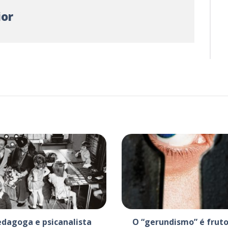
ior
edagoga e psicanalista
O “gerundismo” é fruto