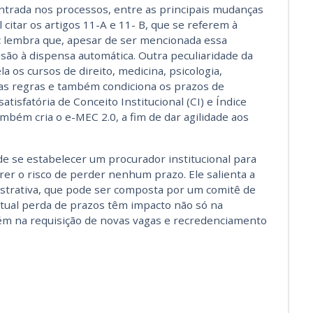
entrada nos processos, entre as principais mudanças
 citar os artigos 11-A e 11- B, que se referem à
ac lembra que, apesar de ser mencionada essa
lusão à dispensa automática. Outra peculiaridade da
a os cursos de direito, medicina, psicologia,
as regras e também condiciona os prazos de
isfatória de Conceito Institucional (CI) e Índice
ambém cria o e-MEC 2.0, a fim de dar agilidade aos
e se estabelecer um procurador institucional para
er o risco de perder nenhum prazo. Ele salienta a
istrativa, que pode ser composta por um comitê de
ntual perda de prazos têm impacto não só na
m na requisição de novas vagas e recredenciamento