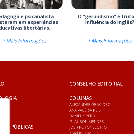
edagoga e psicanalista
O “gerundismo” é fruto
staram em experiências
influência do inglês
ducativas libertárias...
+ Mais Informações
+ Mais Informações
ÃO
CONSELHO EDITORIAL
OLOGIA
COLUNAS
ALEXANDRE GRACIOSO
ANA VALÉRIA REIS
DANIEL SPERB
GLAUSON MENDES
ICAS PÚBLICAS
JOSIANE TONELOTTO
KARINA TOMELIN