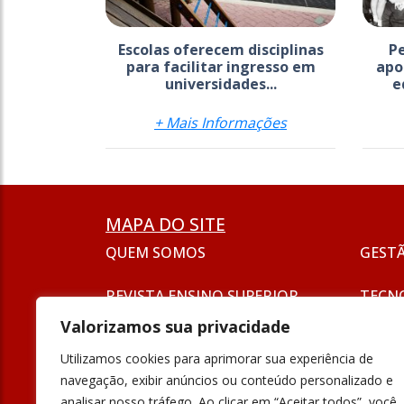
Escolas oferecem disciplinas
P
para facilitar ingresso em
apo
universidades...
e
+ Mais Informações
MAPA DO SITE
QUEM SOMOS
GEST
REVISTA ENSINO SUPERIOR
TECN
ASSINATURA
Valorizamos sua privacidade
SEJA UM ANUNCIANTE
ESG
Utilizamos cookies para aprimorar sua experiência de
FORMAÇÃO
navegação, exibir anúncios ou conteúdo personalizado e
POLÍT
analisar nosso tráfego. Ao clicar em “Aceitar todos”, você