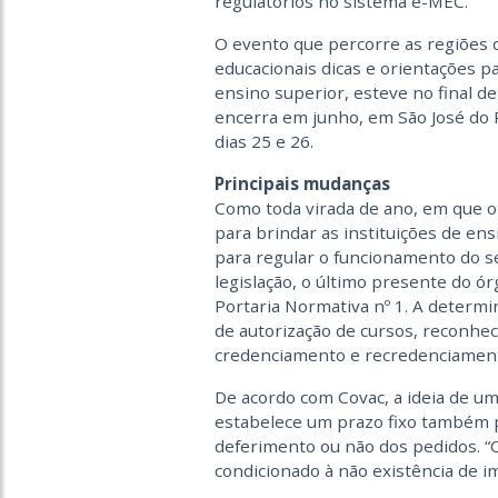
regulatórios no sistema e-MEC.
O evento que percorre as re­giões 
educacionais dicas e orientações p
ensino superior, esteve no final de
encerra em junho, em São José do R
dias 25 e 26.
Principais mudanças
Como toda virada de ano, em que o 
para brindar as instituições de en
para regular o funcionamento do se
legislação, o último presente do ó
Portaria Normativa nº 1. A determi
de autorização de cursos, reconhe
credenciamento e recredenciamento
De acordo com Covac, a ideia de u
estabelece um prazo fixo também 
deferimento ou não dos pedidos. “
condicionado à não existência de i