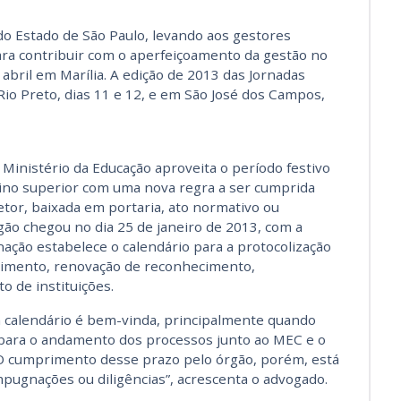
do Estado de São Paulo, levando aos gestores
ara contribuir com o aperfeiçoamento da gestão no
 abril em Marília. A edição de 2013 das Jornadas
io Preto, dias 11 e 12, e em São José dos Campos,
Ministério da Educação aproveita o período festivo
sino superior com uma nova regra a ser cumprida
tor, baixada em portaria, ato normativo ou
rgão chegou no dia 25 de janeiro de 2013, com a
nação estabelece o calendário para a protocolização
cimento, renovação de reconhecimento,
 de instituições.
m calendário é bem-vinda, principalmente quando
para o andamento dos processos junto ao MEC e o
O cumprimento desse prazo pelo órgão, porém, está
mpugnações ou diligências”, acrescenta o advogado.