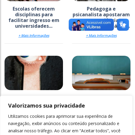
Escolas oferecem
Pedagoga e
disciplinas para
psicanalista apostaram
facilitar ingresso em
em experiências
universidades...
educativas libertárias...
+ Mais Informações
+ Mais Informações
O “gerundismo” é fruto
Maria
de influência do inglês?
Valorizamos sua privacidade
Utilizamos cookies para aprimorar sua experiência de
+ Mais Informações
+ Mais Informações
navegação, exibir anúncios ou conteúdo personalizado e
analisar nosso tráfego. Ao clicar em “Aceitar todos”, você