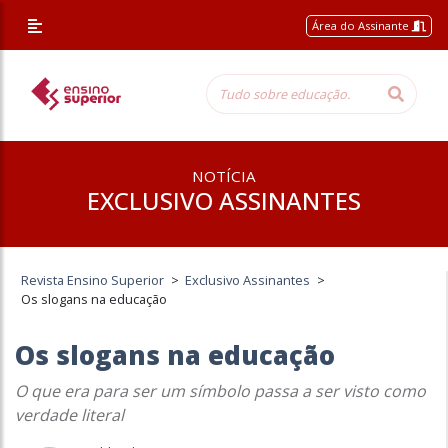
Área do Assinante
NOTÍCIA
EXCLUSIVO ASSINANTES
Revista Ensino Superior
>
Exclusivo Assinantes
>
Os slogans na educação
Os slogans na educação
O que era para ser um símbolo passa a ser visto como
verdade literal