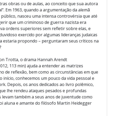
ras obras ou de aulas, ao conceito que sua autora
al”. Em 1963, quando a argumentação da alemã
 público, nasceu uma intensa controvérsia que até
erir que um criminoso de guerra nazista era
a ordens superiores sem refletir sobre elas, e
uvidoso exercido por algumas lideranças judaicas
ela estaria propondo – perguntaram seus críticos na
?
von Trotta, o drama Hannah Arendt
12, 113 min) ajuda a entender as matrizes
lho de reflexão, bem como as circunstâncias em que
 No início, conhecemos um pouco da vida pessoal e
rk. Depois, os anos dedicados ao livro polêmico,
 que lhe rendeu ataques pesados e profundas
os levam também a seus anos de juventude como
oi aluna e amante do filósofo Martin Heidegger