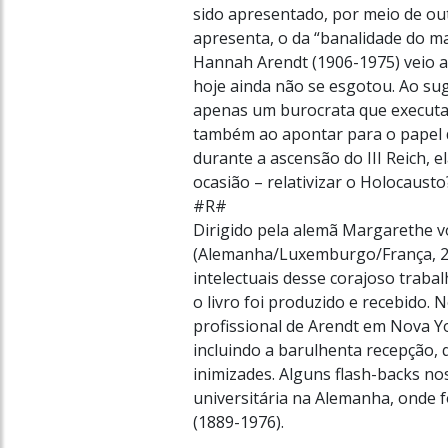
sido apresentado, por meio de out
apresenta, o da “banalidade do m
Hannah Arendt (1906-1975) veio a
hoje ainda não se esgotou. Ao sug
apenas um burocrata que executav
também ao apontar para o papel d
durante a ascensão do III Reich, 
ocasião – relativizar o Holocausto
#R#
Dirigido pela alemã Margarethe 
(Alemanha/Luxemburgo/França, 20
intelectuais desse corajoso traba
o livro foi produzido e recebido.
profissional de Arendt em Nova Yo
incluindo a barulhenta recepção,
inimizades. Alguns flash-backs n
universitária na Alemanha, onde f
(1889-1976).