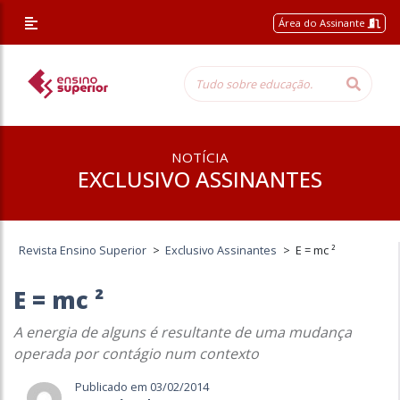
Área do Assinante
NOTÍCIA
EXCLUSIVO ASSINANTES
Revista Ensino Superior
>
Exclusivo Assinantes
>
E = mc ²
E = mc ²
A energia de alguns é resultante de uma mudança
operada por contágio num contexto
Publicado em 03/02/2014