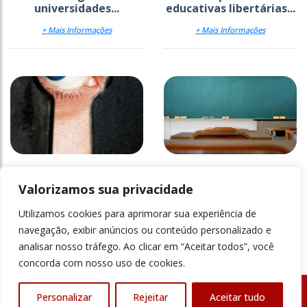
universidades...
educativas libertárias...
+ Mais Informações
+ Mais Informações
O “gerundismo” é fruto
Maria
de influência do inglês?
Valorizamos sua privacidade
Utilizamos cookies para aprimorar sua experiência de
+ Mais Informações
+ Mais Informações
navegação, exibir anúncios ou conteúdo personalizado e
analisar nosso tráfego. Ao clicar em “Aceitar todos”, você
concorda com nosso uso de cookies.
Personalizar
Rejeitar
Aceitar tudo