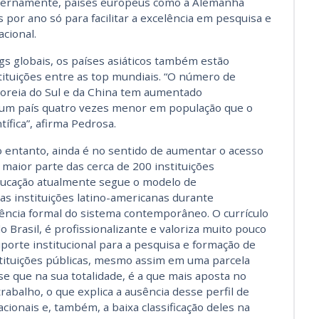
internamente, países europeus como a Alemanha
 por ano só para facilitar a excelência em pesquisa e
cional.
s globais, os países asiáticos também estão
stituições entre as top mundiais. “O número de
Coreia do Sul e da China tem aumentado
 é um país quatro vezes menor em população que o
ífica”, afirma Pedrosa.
o entanto, ainda é no sentido de aumentar o acesso
 maior parte das cerca de 200 instituições
ducação atualmente segue o modelo de
s instituições latino-americanas durante
ência formal do sistema contemporâneo. O currículo
o Brasil, é profissionalizante e valoriza muito pouco
suporte institucional para a pesquisa e formação de
stituições públicas, mesmo assim em uma parcela
se que na sua totalidade, é a que mais aposta no
abalho, o que explica a ausência desse perfil de
cionais e, também, a baixa classificação deles na