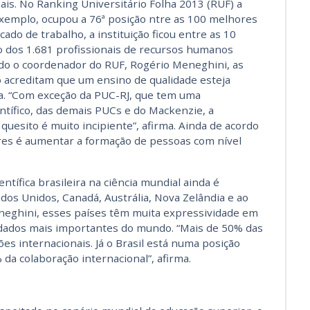
ais. No Ranking Universitário Folha 2013 (RUF) a
exemplo, ocupou a 76ª posição ntre as 100 melhores
cado de trabalho, a instituição ficou entre as 10
o dos 1.681 profissionais de recursos humanos
do o coordenador do RUF, Rogério Meneghini, as
ão acreditam que um ensino de qualidade esteja
a. “Com exceção da PUC-RJ, que tem uma
ntífico, das demais PUCs e do Mackenzie, a
quesito é muito incipiente”, afirma. Ainda de acordo
ares é aumentar a formação de pessoas com nível
ntífica brasileira na ciência mundial ainda é
os Unidos, Canadá, Austrália, Nova Zelândia e ao
neghini, esses países têm muita expressividade em
e dados mais importantes do mundo. “Mais de 50% das
es internacionais. Já o Brasil está numa posição
da colaboração internacional”, afirma.