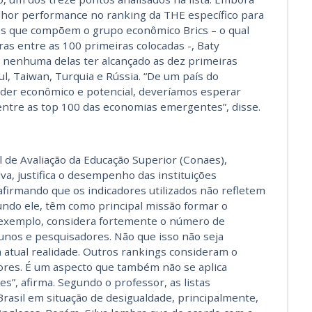
hor performance no ranking da THE específico para
ões que compõem o grupo econômico Brics – o qual
iras entre as 100 primeiras colocadas -, Baty
 nenhuma delas ter alcançado as dez primeiras
ul, Taiwan, Turquia e Rússia. “De um país do
der econômico e potencial, deveríamos esperar
entre as top 100 das economias emergentes”, disse.
 de Avaliação da Educação Superior (Conaes),
lva, justifica o desempenho das instituições
afirmando que os indicadores utilizados não refletem
gundo ele, têm como principal missão formar o
r exemplo, considera fortemente o número de
unos e pesquisadores. Não que isso não seja
 atual realidade. Outros rankings consideram o
ores. É um aspecto que também não se aplica
s”, afirma. Segundo o professor, as listas
rasil em situação de desigualdade, principalmente,