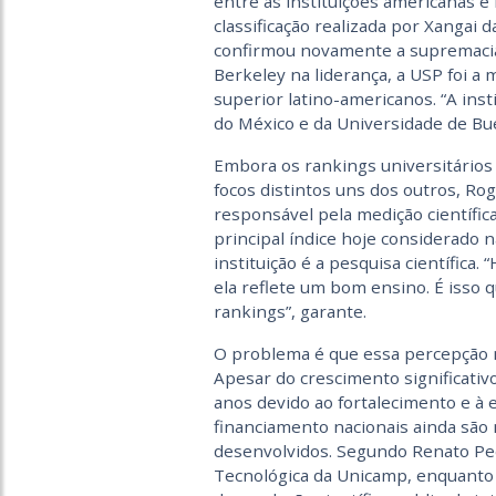
entre as instituições americanas e
classificação realizada por Xangai 
confirmou novamente a supremacia
Berkeley na liderança, a USP foi a
superior latino-americanos. “A ins
do México e da Universidade de Bue
Embora os rankings universitários 
focos distintos uns dos outros, R
responsável pela medição científica
principal índice hoje considerado 
instituição é a pesquisa científica.
ela reflete um bom ensino. É isso
rankings”, garante.
O problema é que essa percepção nã
Apesar do crescimento significati
anos devido ao fortalecimento e à 
financiamento nacionais ainda são
desenvolvidos. Segundo Renato Ped
Tecnológica da Unicamp, enquanto 