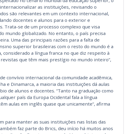
speitado no cenário mundial da educação superior, o
 internacionalizar as instituições, revisando o
eúdos são relevantes em um contexto internacional,
dando docentes e alunos para o exterior e
s. Trata-se de um processo complexo que visa
o mundo globalizado. No entanto, o país precisa
eira. Uma das principais razões para a falta de
ensino superior brasileiras com o resto do mundo é a
a, considerado a língua franca no que diz respeito à
s revistas que têm mais prestígio no mundo inteiro”,
a de convívio internacional da comunidade acadêmica,
 e Dinamarca, a maioria das instituições dá aulas
mbio de alunos e docentes. “Tanto na graduação como
alquer país da Europa Ocidental fala a língua
têm aulas em inglês quase que unicamente”, afirma
m para manter as suas instituições nas listas das
ambém faz parte do Brics, deu início há muitos anos