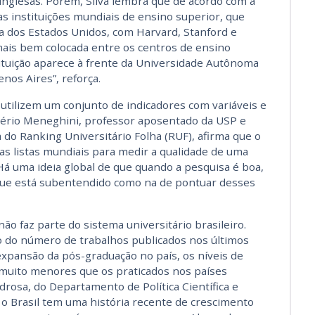
 inglesas. Porém, Silva lembra que de acordo com a
das instituições mundiais de ensino superior, que
 dos Estados Unidos, com Harvard, Stanford e
 mais bem colocada entre os centros de ensino
tituição aparece à frente da Universidade Autônoma
nos Aires”, reforça.
utilizem um conjunto de indicadores com variáveis e
ogério Meneghini, professor aposentado da USP e
 do Ranking Universitário Folha (RUF), afirma que o
nas listas mundiais para medir a qualidade de uma
 “Há uma ideia global de que quando a pesquisa é boa,
 que está subentendido como na de pontuar desses
o faz parte do sistema universitário brasileiro.
vo do número de trabalhos publicados nos últimos
expansão da pós-graduação no país, os níveis de
 muito menores que os praticados nos países
rosa, do Departamento de Política Científica e
o Brasil tem uma história recente de crescimento