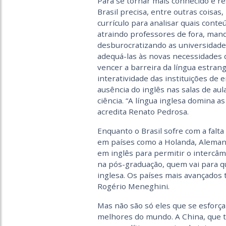
Para se tornar mais conhecido e re
Brasil precisa, entre outras coisas,
currículo para analisar quais cont
atraindo professores de fora, man
desburocratizando as universidade
adequá-las às novas necessidades d
vencer a barreira da língua estrang
interatividade das instituições de 
ausência do inglês nas salas de aul
ciência. “A língua inglesa domina a
acredita Renato Pedrosa.
Enquanto o Brasil sofre com a falt
em países como a Holanda, Alemanha
em inglês para permitir o intercâ
na pós-graduação, quem vai para qu
inglesa. Os países mais avançados 
Rogério Meneghini.
Mas não são só eles que se esforça
melhores do mundo. A China, que t