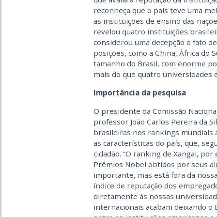
reconheça que o país teve uma mel
as instituições de ensino das naç
revelou quatro instituições brasile
considerou uma decepção o fato de
posições, como a China, África do S
tamanho do Brasil, com enorme po
mais do que quatro universidades 
Importância da pesquisa
O presidente da Comissão Nacional
professor João Carlos Pereira da Si
brasileiras nos rankings mundiais 
as características do país, que, se
cidadão. “O ranking de Xangai, po
Prêmios Nobel obtidos por seus al
importante, mas está fora da nossa
índice de reputação dos empregad
diretamente às nossas universidade
internacionais acabam deixando o B