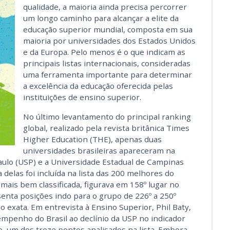
qualidade, a maioria ainda precisa percorrer
um longo caminho para alcançar a elite da
educação superior mundial, composta em sua
maioria por universidades dos Estados Unidos
e da Europa. Pelo menos é o que indicam as
principais listas internacionais, consideradas
uma ferramenta importante para determinar
a excelência da educação oferecida pelas
instituições de ensino superior.
No último levantamento do principal ranking
global, realizado pela revista britânica Times
Higher Education (THE), apenas duas
universidades brasileiras apareceram na
aulo (USP) e a Universidade Estadual de Campinas
elas foi incluída na lista das 200 melhores do
mais bem classificada, figurava em 158º lugar no
enta posições indo para o grupo de 226º a 250º
o exata. Em entrevista à Ensino Superior, Phil Baty,
sempenho do Brasil ao declínio da USP no indicador
ão, um dos treze pontos analisados na lista. Embora