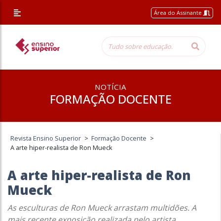
Área do Assinante
NOTÍCIA
FORMAÇÃO DOCENTE
Revista Ensino Superior
>
Formação Docente
>
A arte hiper-realista de Ron Mueck
A arte hiper-realista de Ron
Mueck
As esculturas de Ron Mueck arrastam multidões. A
mais recente exposição realizada pelo artista