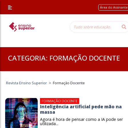
/* Altera a margem superior apenas nessa página */
Área do Assinant
CATEGORIA:
FORMAÇÃO DOCENTE
Revista Ensino Superior
>
Formação Docente
FORMAÇÃO DOCENTE
Inteligência artificial pede mão na
massa
Agora é hora de pensar como a IA pode ser
utilizada...