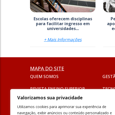
Escolas oferecem disciplinas
P
para facilitar ingresso em
apo
universidades...
e
+ Mais Informações
MAPA DO SITE
QUEM SOMOS
GEST
REVISTA ENSINO SUPERIOR
TECN
ASSINATURA
Valorizamos sua privacidade
SEJA UM ANUNCIANTE
ESG
Utilizamos cookies para aprimorar sua experiência de
FORMAÇÃO
navegação, exibir anúncios ou conteúdo personalizado e
POLÍT