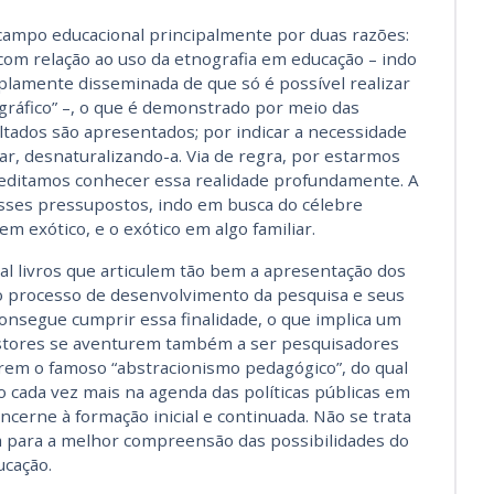
 campo educacional principalmente por duas razões:
com relação ao uso da etnografia em educação – indo
lamente disseminada de que só é possível realizar
gráfico” –, o que é demonstrado por meio das
ultados são apresentados; por indicar a necessidade
r, desnaturalizando-a. Via de regra, por estarmos
creditamos conhecer essa realidade profundamente. A
esses pressupostos, indo em busca do célebre
em exótico, e o exótico em algo familiar.
al livros que articulem tão bem a apresentação dos
 processo de desenvolvimento da pesquisa e seus
consegue cumprir essa finalidade, o que implica um
estores se aventurem também a ser pesquisadores
erem o famoso “abstracionismo pedagógico”, do qual
o cada vez mais na agenda das políticas públicas em
cerne à formação inicial e continuada. Não se trata
 para a melhor compreensão das possibilidades do
ucação.