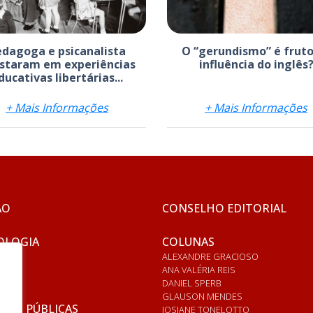
edagoga e psicanalista
O “gerundismo” é fruto
staram em experiências
influência do inglês
ducativas libertárias...
+ Mais Informações
+ Mais Informações
ÃO
CONSELHO EDITORIAL
OLOGIA
COLUNAS
ALEXANDRE GRACIOSO
ANA VALÉRIA REIS
DANIEL SPERB
GLAUSON MENDES
ICAS PÚBLICAS
JOSIANE TONELOTTO