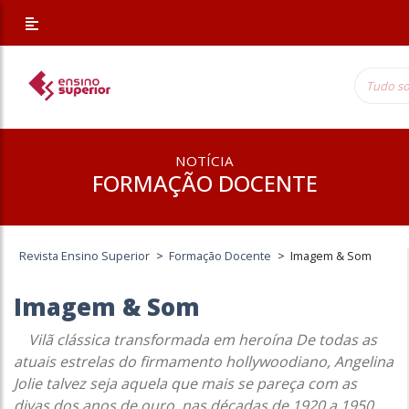
NOTÍCIA
FORMAÇÃO DOCENTE
Revista Ensino Superior
>
Formação Docente
>
Imagem & Som
Imagem & Som
Vilã clássica transformada em heroína De todas as
atuais estrelas do firmamento hollywoodiano, Angelina
Jolie talvez seja aquela que mais se pareça com as
divas dos anos de ouro, nas décadas de 1920 a 1950.