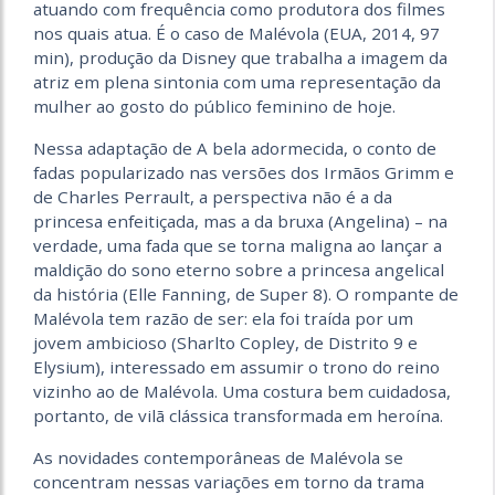
atuando com frequência como produtora dos filmes
nos quais atua. É o caso de Malévola (EUA, 2014, 97
min), produção da Disney que trabalha a imagem da
atriz em plena sintonia com uma representação da
mulher ao gosto do público feminino de hoje.
Nessa adaptação de A bela adormecida, o conto de
fadas popularizado nas versões dos Irmãos Grimm e
de Charles Perrault, a perspectiva não é a da
princesa enfeitiçada, mas a da bruxa (Angelina) – na
verdade, uma fada que se torna maligna ao lançar a
maldição do sono eterno sobre a princesa angelical
da história (Elle Fanning, de Super 8). O rompante de
Malévola tem razão de ser: ela foi traída por um
jovem ambicioso (Sharlto Copley, de Distrito 9 e
Elysium), interessado em assumir o trono do reino
vizinho ao de Malévola. Uma costura bem cuidadosa,
portanto, de vilã clássica transformada em heroína.
As novidades contemporâneas de Malévola se
concentram nessas variações em torno da trama