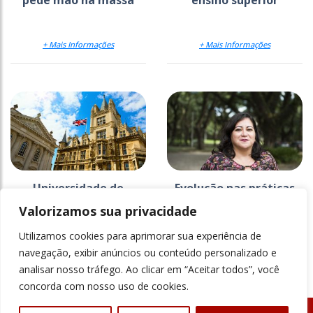
pede mão na massa
ensino superior
+ Mais Informações
+ Mais Informações
Universidade de
Evolução nas práticas
Cambridge busca
pedagógicas é o grande
Valorizamos sua privacidade
parceiros no ensino
desafio para a...
superior brasileiro
Utilizamos cookies para aprimorar sua experiência de
+ Mais Informações
+ Mais Informações
navegação, exibir anúncios ou conteúdo personalizado e
analisar nosso tráfego. Ao clicar em “Aceitar todos”, você
concorda com nosso uso de cookies.