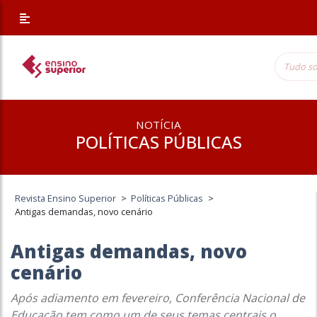
NOTÍCIA
POLÍTICAS PÚBLICAS
Revista Ensino Superior
>
Políticas Públicas
>
Antigas demandas, novo cenário
Antigas demandas, novo
cenário
Após adiamento em fevereiro, Conferência Nacional de
Educação tem como um de seus temas centrais o