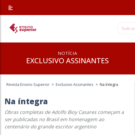
NOTÍCIA
EXCLUSIVO ASSINANTES
Revista Ensino Superior
>
Exclusivo Assinantes
>
Na íntegra
Na íntegra
Obras completas de Adolfo Bioy Casares começam a
ser publicadas no Brasil em homenagem ao
centenário do grande escritor argentino