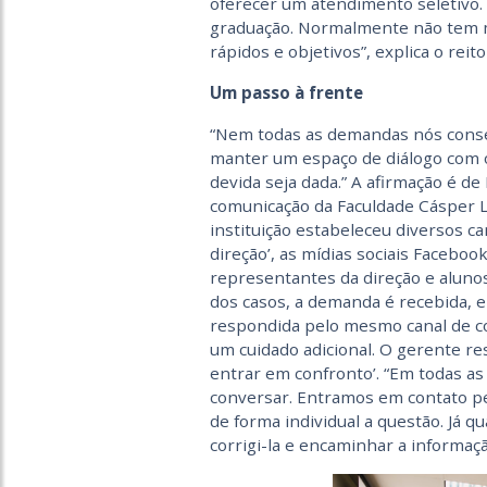
oferecer um atendimento seletivo. 
graduação. Normalmente não tem m
rápidos e objetivos”, explica o reito
Um passo à frente
“Nem todas as demandas nós cons
manter um espaço de diálogo com o
devida seja dada.” A afirmação é d
comunicação da Faculdade Cásper Lí
instituição estabeleceu diversos can
direção’, as mídias sociais Facebo
representantes da direção e alunos
dos casos, a demanda é recebida, 
respondida pelo mesmo canal de con
um cuidado adicional. O gerente res
entrar em confronto’. “Em todas a
conversar. Entramos em contato pel
de forma individual a questão. Já 
corrigi-la e encaminhar a informaçã