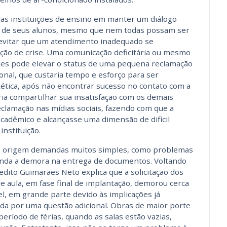
das instituições de ensino em manter um diálogo
es de seus alunos, mesmo que nem todas possam ser
o evitar que um atendimento inadequado se
ção de crise. Uma comunicação deficitária ou mesmo
ades pode elevar o status de uma pequena reclamação
ional, que custaria tempo e esforço para ser
tética, após não encontrar sucesso no contato com a
ia compartilhar sua insatisfação com os demais
eclamação nas mídias sociais, fazendo com que a
cadêmico e alcançasse uma dimensão de difícil
nstituição.
o origem demandas muitos simples, como problemas
inda a demora na entrega de documentos. Voltando
edito Guimarães Neto explica que a solicitação dos
de aula, em fase final de implantação, demorou cerca
l, em grande parte devido às implicações já
ada por uma questão adicional. Obras de maior porte
ríodo de férias, quando as salas estão vazias,