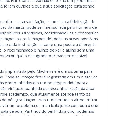
usão. Entretanto, isso não se torna um problema à
 foram ouvidos e que a sua solicitação está sendo
 obter essa satisfação, e com isso a fidelização de
oção da marca, pode ser mensurada pelo número de
disponíveis. Ouvidorias, coordenadorias e centrais de
itações ou reclamações de todas as áreas possíveis,
il, e cada instituição assume uma postura diferente
o, o recomendado é nunca deixar o aluno sem uma
itiva ou que o desagrade por não ser possível
do implantada pelo Mackenzie é um sistema para
 Toda solicitação ficará registrada em um histórico
ndas encaminhadas e o tempo despendido para a
ação virá acompanhada da descentralização da atual
role acadêmico, que atualmente atende tanto os
 de pós-graduação. “Não tem sentido o aluno entrar
olver um problema de matrícula junto com outro que
ala de aula. Partindo do perfil do aluno, podemos