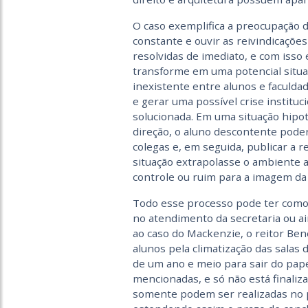
O caso exemplifica a preocupação 
constante e ouvir as reivindicaçõ
resolvidas de imediato, e com iss
transforme em uma potencial situa
inexistente entre alunos e faculd
e gerar uma possível crise instituc
solucionada. Em uma situação hipo
direção, o aluno descontente poder
colegas e, em seguida, publicar a r
situação extrapolasse o ambiente a
controle ou ruim para a imagem da i
Todo esse processo pode ter com
no atendimento da secretaria ou a
ao caso do Mackenzie, o reitor Ben
alunos pela climatização das salas 
de um ano e meio para sair do pape
mencionadas, e só não está finaliz
somente podem ser realizadas no pe