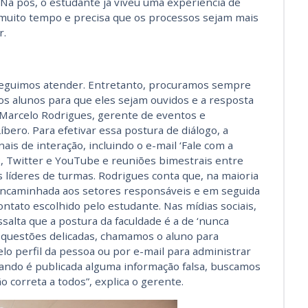
Na pós, o estudante já viveu uma experiência de
uito tempo e precisa que os processos sejam mais
r.
eguimos atender. Entretanto, procuramos sempre
s alunos para que eles sejam ouvidos e a resposta
e Marcelo Rodrigues, gerente de eventos e
bero. Para efetivar essa postura de diálogo, a
ais de interação, incluindo o e-mail ‘Fale com a
ok, Twitter e YouTube e reuniões bimestrais entre
 líderes de turmas. Rodrigues conta que, na maioria
encaminhada aos setores responsáveis e em seguida
tato escolhido pelo estudante. Nas mídias sociais,
salta que a postura da faculdade é a de ‘nunca
s questões delicadas, chamamos o aluno para
o perfil da pessoa ou por e-mail para administrar
quando é publicada alguma informação falsa, buscamos
o correta a todos”, explica o gerente.