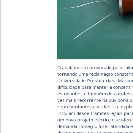
O abafamento provocado pelo calor
tornando uma reclamação constante
Universidade Presbiteriana Macken
dificuldade para manter a concentr
estudantes, e também dos professo
vez mais recorrente na ouvidoria da
representantes estudantis e explic
incluíam desde trâmites legais par
um novo projeto elétrico que ofer
demanda começou a ser atendida e 
direito e arquitetura possuem apar