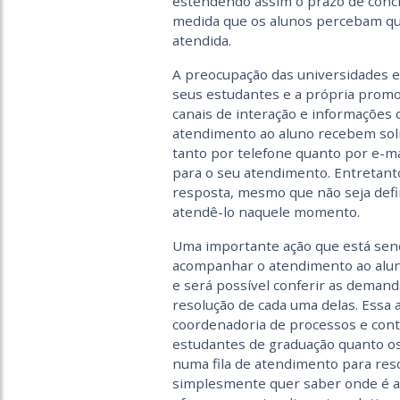
estendendo assim o prazo de concl
medida que os alunos percebam que
atendida.
A preocupação das universidades em
seus estudantes e a própria prom
canais de interação e informações 
atendimento ao aluno recebem solic
tanto por telefone quanto por e-ma
para o seu atendimento. Entretant
resposta, mesmo que não seja defin
atendê-lo naquele momento.
Uma importante ação que está sen
acompanhar o atendimento ao aluno.
e será possível conferir as dema
resolução de cada uma delas. Essa 
coordenadoria de processos e cont
estudantes de graduação quanto os
numa fila de atendimento para res
simplesmente quer saber onde é a s