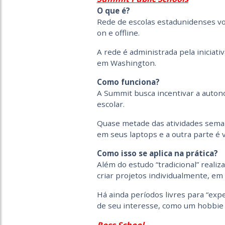
O que é?
Rede de escolas estadunidenses vo
on e offline.
A rede é administrada pela iniciati
em Washington.
Como funciona?
A Summit busca incentivar a autono
escolar.
Quase metade das atividades seman
em seus laptops e a outra parte é 
Como isso se aplica na prática?
Além do estudo “tradicional” reali
criar projetos individualmente, e
Há ainda períodos livres para “ex
de seu interesse, como um hobbie o