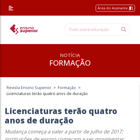
Área do Assinante
NOTÍCIA
FORMAÇÃO
Revista Ensino Superior
>
Formação
>
Licenciaturas terão quatro anos de duração
Licenciaturas terão quatro
anos de duração
Mudança começa a valer a partir de julho de 2017;
instituições de ensino começam a ser movimentar