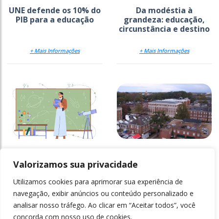
UNE defende os 10% do
Da modéstia à
PIB para a educação
grandeza: educação,
circunstância e destino
+ Mais Informações
+ Mais Informações
Reforço da
Universidades
empregabilidade nas
desmantelam
Valorizamos sua privacidade
licenciaturas
programas de equidade
Utilizamos cookies para aprimorar sua experiência de
+ Mais Informações
+ Mais Informações
navegação, exibir anúncios ou conteúdo personalizado e
analisar nosso tráfego. Ao clicar em “Aceitar todos”, você
concorda com nosso uso de cookies.