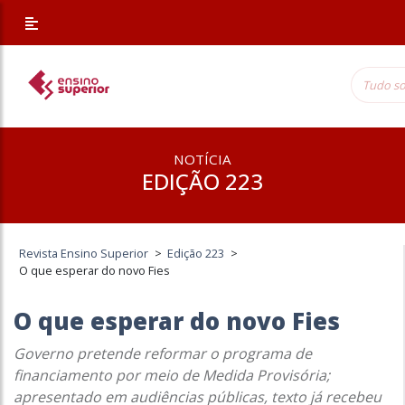
NOTÍCIA
EDIÇÃO 223
Revista Ensino Superior
>
Edição 223
>
O que esperar do novo Fies
O que esperar do novo Fies
Governo pretende reformar o programa de
financiamento por meio de Medida Provisória;
apresentado em audiências públicas, texto já recebeu