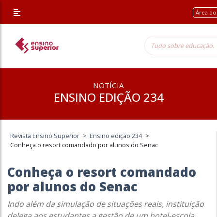
Área do
NOTÍCIA
ENSINO EDIÇÃO 234
Revista Ensino Superior
>
Ensino edição 234
>
Conheça o resort comandado por alunos do Senac
Conheça o resort comandado
por alunos do Senac
Indo além da simulação de situações reais, instituição
delega aos estudantes a gestão de um hotel-escola