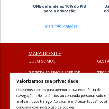
UNE defende os 10% do PIB
Da
para a educação
ed
+ Mais Informações
MAPA DO SITE
QUEM SOMOS
GEST
REVISTA ENSINO SUPERIOR
TECN
ASSINATURA
Valorizamos sua privacidade
SEJA UM ANUNCIANTE
ESG
Utilizamos cookies para aprimorar sua experiência de
FORMAÇÃO
navegação, exibir anúncios ou conteúdo personalizado e
POLÍT
analisar nosso tráfego. Ao clicar em “Aceitar todos”, você
INOVAÇÃO
concorda com nosso uso de cookies.
UNIVE