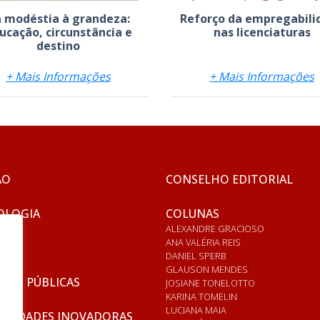
 modéstia à grandeza:
Reforço da empregabili
ucação, circunstância e
nas licenciaturas
destino
+ Mais Informações
+ Mais Informações
ÃO
CONSELHO EDITORIAL
OLOGIA
COLUNAS
ALEXANDRE GRACIOSO
ANA VALÉRIA REIS
DANIEL SPERB
GLAUSON MENDES
ICAS PÚBLICAS
JOSIANE TONELOTTO
KARINA TOMELIN
LUCIANA MAIA
RSIDADES INOVADORAS