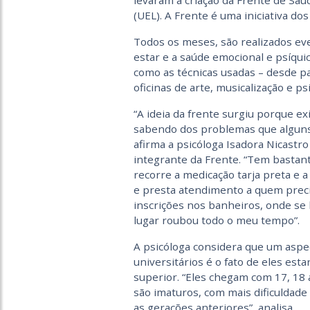
levaram à criação da Frente de Sa
(UEL). A Frente é uma iniciativa dos
Todos os meses, são realizados ev
estar e a saúde emocional e psíqui
como as técnicas usadas – desde pa
oficinas de arte, musicalização e p
“A ideia da frente surgiu porque 
sabendo dos problemas que alguns a
afirma a psicóloga Isadora Nicastr
integrante da Frente. “Tem bastant
recorre a medicação tarja preta e 
e presta atendimento a quem preci
inscrições nos banheiros, onde se
lugar roubou todo o meu tempo”.
A psicóloga considera que um aspec
universitários é o fato de eles es
superior. “Eles chegam com 17, 18
são imaturos, com mais dificuldade
as gerações anteriores”, analisa.