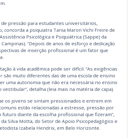
um.
e pressão para estudantes universitários,
 concorda a psiquiatra Tania Maron Vichi Freire de
ssistência Psicológica e Psiquiátrica (Sappe) da
 Campinas). “Depois de anos de esforço e dedicação
rspectivas de inserção profissional é um fator que
a.
ação à vida acadêmica pode ser difícil. “As exigências
r são muito diferentes das de uma escola de ensino
 ter uma autonomia que não era necessária no ensino
estibular”, detalha (leia mais na matéria de capa).
ue os jovens se sintam pressionados e entrem em
 comuns estão relacionadas a estresse, pressão por
futuro diante da escolha profissional que fizeram”,
da Silva Motta, do Setor de Apoio Psicopedagógico e
etodista Izabela Hendrix, em Belo Horizonte.