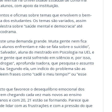
úde Mental na Universidade Estadual de Londrina
 alunos, com apoio da instituição.
entos e oficinas sobre temas que envolvem o bem-
ca dos estudantes. Os temas são variados, assim
lestra sobre “saúde mental e democracia” até
sicodrama.
existe uma demanda grande. Muita gente nem fica
lunos enfrentam e não se fala sobre o suicídio”,
o Salvador, aluna do mestrado em Psicologia na UEL e
e gente que está sofrendo em silêncio e, por isso,
a drogas”, aprofunda Isadora, que pesquisa o assunto
sa. Segundo ela, um indício do problema são as
 leem frases como “cadê o meu tempo?” ou “esse
to que favorece o desequilíbrio emocional dos
tarem chegando cada vez mais novos ao ensino
 anos e com 20, 21 estão se formando. Parece que
 de lidar com as frustrações e com a pressão do que