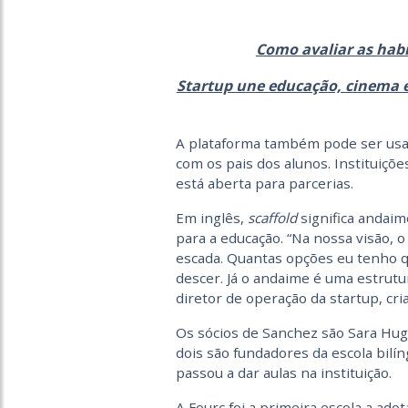
Como avaliar as hab
Startup une educação, cinema e i
A plataforma também pode ser usad
com os pais dos alunos. Instituiçõe
está aberta para parcerias.
Em inglês,
scaffold
significa andaim
para a educação. “Na nossa visão, 
escada. Quantas opções eu tenho 
descer. Já o andaime é uma estrutur
diretor de operação da startup, cr
Os sócios de Sanchez são Sara Hug
dois são fundadores da escola bilí
passou a dar aulas na instituição.
A Fourc foi a primeira escola a adot