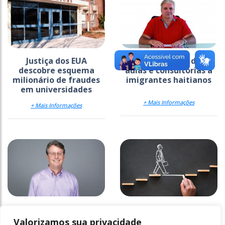
Justiça dos EUA
Universitários dão
descobre esquema
aulas e consultorias a
milionário de fraudes
imigrantes haitianos
em universidades
+ Mais Informações
+ Mais Informações
“O aprendizado é um
Singularity University
processo ativo”
reforça presença no
Valorizamos sua privacidade