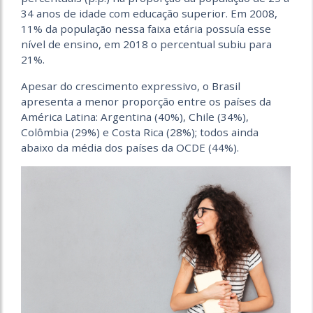
34 anos de idade com educação superior. Em 2008,
11% da população nessa faixa etária possuía esse
nível de ensino, em 2018 o percentual subiu para
21%.
Apesar do crescimento expressivo, o Brasil
apresenta a menor proporção entre os países da
América Latina: Argentina (40%), Chile (34%),
Colômbia (29%) e Costa Rica (28%); todos ainda
abaixo da média dos países da OCDE (44%).