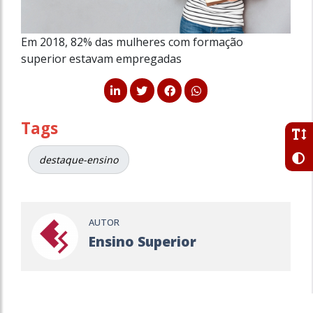
Em 2018, 82% das mulheres com formação
superior estavam empregadas
Tags
destaque-ensino
AUTOR
Ensino Superior