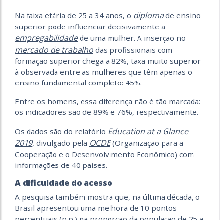
diploma
Na faixa etária de 25 a 34 anos, o
de ensino
superior pode influenciar decisivamente a
empregabilidade
de uma mulher. A inserção no
mercado de trabalho
das profissionais com
formação superior chega a 82%, taxa muito superior
à observada entre as mulheres que têm apenas o
ensino fundamental completo: 45%.
Entre os homens, essa diferença não é tão marcada:
os indicadores são de 89% e 76%, respectivamente.
Education at a Glance
Os dados são do relatório
2019
OCDE
, divulgado pela
(Organização para a
Cooperação e o Desenvolvimento Econômico) com
informações de 40 países.
A dificuldade do acesso
A pesquisa também mostra que, na última década, o
Brasil apresentou uma melhora de 10 pontos
percentuais (p.p.) na proporção da população de 25 a