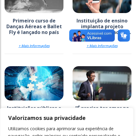
Primeiro curso de
Instituição de ensino
Danças Aéreas e Ballet
implanta projeto
Fly é lançado no país
voltado à tolerância e...
+ Mais Informações
+ Mais Informações
Instituições públicas e
“É preciso ter amor na
privadas trabalharão
educação”
Valorizamos sua privacidade
em conjunto para
resolver...
Utilizamos cookies para aprimorar sua experiência de
+ Mais Informações
+ Mais Informações
navegação, exibir anúncios ou conteúdo personalizado e