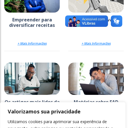
Empreender para
Polo ideal na nova era
diversificar receitas
do EAD
+ Mais Informações
+ Mais Informações
Os artigos mais lidos da
Matérias sobre EAD
Ensino Superior em 2025
lideram ranking de
Valorizamos sua privacidade
mais lidas do ano; veja
lista
Utilizamos cookies para aprimorar sua experiência de
+ Mais Informações
+ Mais Informações