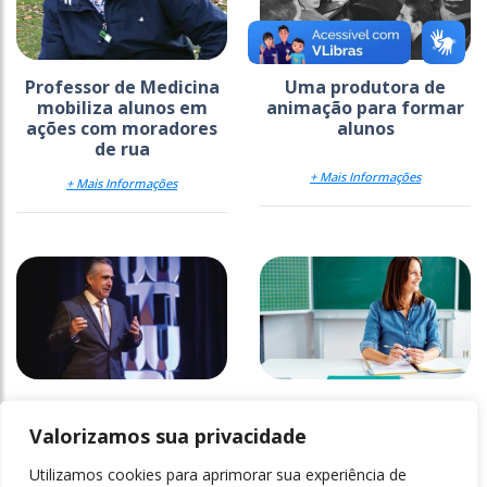
Professor de Medicina
Uma produtora de
mobiliza alunos em
animação para formar
ações com moradores
alunos
de rua
+ Mais Informações
+ Mais Informações
Por que investir na
Kroton eliminará dos
felicidade dos alunos
cursos presenciais as
Valorizamos sua privacidade
disciplinas 100% online
Utilizamos cookies para aprimorar sua experiência de