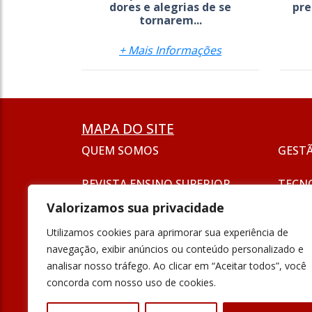
dores e alegrias de se
pre
tornarem...
+ Mais Informações
MAPA DO SITE
QUEM SOMOS
GEST
REVISTA ENSINO SUPERIOR
TECN
ASSINATURA
Valorizamos sua privacidade
SEJA UM ANUNCIANTE
ESG
Utilizamos cookies para aprimorar sua experiência de
FORMAÇÃO
navegação, exibir anúncios ou conteúdo personalizado e
POLÍT
analisar nosso tráfego. Ao clicar em “Aceitar todos”, você
INOVAÇÃO
concorda com nosso uso de cookies.
UNIVE
PODCAST