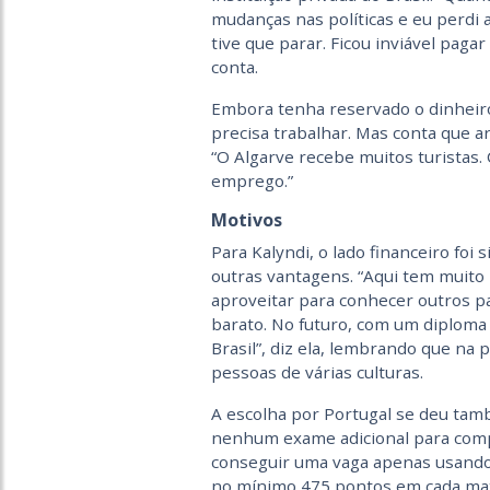
mudanças nas políticas e eu perdi a
tive que parar. Ficou inviável pagar
conta.
Embora tenha reservado o dinheiro
precisa trabalhar. Mas conta que a
“O Algarve recebe muitos turistas. 
emprego.”
Motivos
Para Kalyndi, o lado financeiro foi 
outras vantagens. “Aqui tem muito
aproveitar para conhecer outros paí
barato. No futuro, com um diploma
Brasil”, diz ela, lembrando que na
pessoas de várias culturas.
A escolha por Portugal se deu tamb
nenhum exame adicional para compr
conseguir uma vaga apenas usando
no mínimo 475 pontos em cada maté