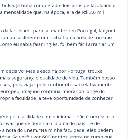
 bolsa. Já tinha completado dois anos de faculdade e
 a mensalidade que, na época, era de R$ 2,6 mil”,
 da faculdade, para se manter em Portugal, Kalyndi
rrumou facilmente um trabalho na área de turismo.
Como eu sabia falar inglês, foi bem fácil arranjar um
sim decisivo. Mas a escolha por Portugal trouxe
 mais segurança e qualidade de vida. Também posso
ses, pois viajar pelo continente sai relativamente
 europeu, imagino continuar morando longe do
 própria faculdade já teve oportunidade de conhecer
ém pela facilidade com o idioma – não é necessário
ovar que se domina o idioma do país – e de
 a nota do Enem. “Na minha faculdade, eles pedem
ria. Se você tiver 600 pontos, entra no curso que