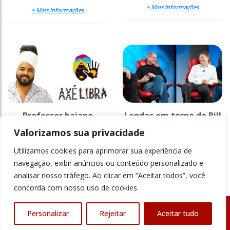
+ Mais Informações
+ Mais Informações
Professor baiano
Lendas em torno de Bill
traduz a língua Iorubá
Gates e Steve Jobs
Valorizamos sua privacidade
para a Libras e a
precisam ser superadas
difunde na...
Utilizamos cookies para aprimorar sua experiência de
+ Mais Informações
+ Mais Informações
navegação, exibir anúncios ou conteúdo personalizado e
analisar nosso tráfego. Ao clicar em “Aceitar todos”, você
concorda com nosso uso de cookies.
Personalizar
Rejeitar
Aceitar tudo
© Revista Ensino Superior - Todos os direitos reservados