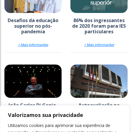
Desafios da educação
86% dos ingressantes
superior no pós-
de 2020 foram para IES
pandemia
particulares
+ Mais Informações
+ Mais Informações
João Carlos Di Genio,
Autoavaliação na
um dos visionários da
Colômbia exigiu
Valorizamos sua privacidade
educação brasileira
reformulação de
normas educacionais
Utilizamos cookies para aprimorar sua experiência de
+ Mais Informações
+ Mais Informações