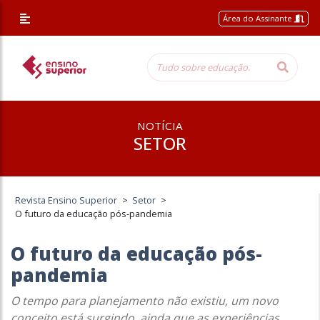
Área do Assinante
NOTÍCIA
SETOR
Revista Ensino Superior
>
Setor
>
O futuro da educação pós-pandemia
O futuro da educação pós-
pandemia
O tempo para planejamento não existiu, um novo
conceito está surgindo, ainda que as experiências