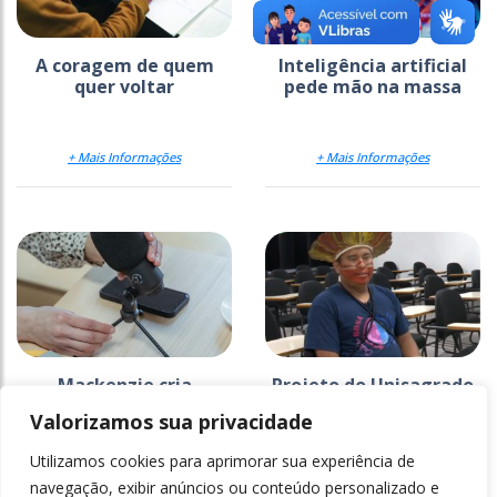
A coragem de quem
Inteligência artificial
quer voltar
pede mão na massa
+ Mais Informações
+ Mais Informações
Mackenzie cria
Projeto do Unisagrado
estratégia para
na Ti Araribá faz 26
Valorizamos sua privacidade
comunicar a ciência
anos e ganha
documentário
Utilizamos cookies para aprimorar sua experiência de
+ Mais Informações
+ Mais Informações
navegação, exibir anúncios ou conteúdo personalizado e