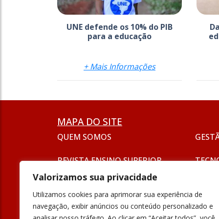
UNE defende os 10% do PIB
Da
para a educação
ed
+ Mais Informações
MAPA DO SITE
QUEM SOMOS
GEST
REVISTA ENSINO SUPERIOR
TECN
ASSINATURA
Valorizamos sua privacidade
SEJA UM ANUNCIANTE
ESG
Utilizamos cookies para aprimorar sua experiência de
FORMAÇÃO
navegação, exibir anúncios ou conteúdo personalizado e
POLÍT
analisar nosso tráfego. Ao clicar em “Aceitar todos”, você