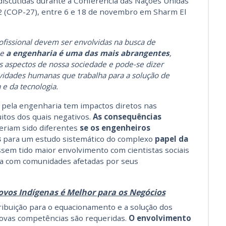
discutidas durante a Conferência das Nações Unidas
2 (COP-27), entre 6 e 18 de novembro em Sharm El
ofissional devem ser envolvidas na busca de
 e
a engenharia é uma das mais abrangentes
,
s aspectos de nossa sociedade e pode-se dizer
ividades humanas que trabalha para a solução de
e da tecnologia.
pela engenharia tem impactos diretos nas
uitos dos quais negativos.
As consequências
eriam sido diferentes
se os engenheiros
s
para um estudo sistemático do complexo
papel da
essem tido maior envolvimento com cientistas sociais
da com comunidades afetadas por seus
Povos Indígenas é Melhor para os Negócios
ribuição para o equacionamento e a solução dos
ovas competências são requeridas.
O envolvimento