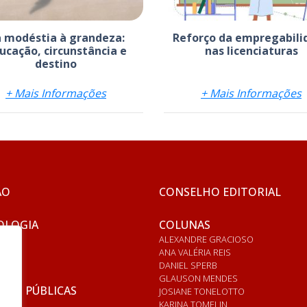
 modéstia à grandeza:
Reforço da empregabili
ucação, circunstância e
nas licenciaturas
destino
+ Mais Informações
+ Mais Informações
ÃO
CONSELHO EDITORIAL
OLOGIA
COLUNAS
ALEXANDRE GRACIOSO
ANA VALÉRIA REIS
DANIEL SPERB
GLAUSON MENDES
ICAS PÚBLICAS
JOSIANE TONELOTTO
KARINA TOMELIN