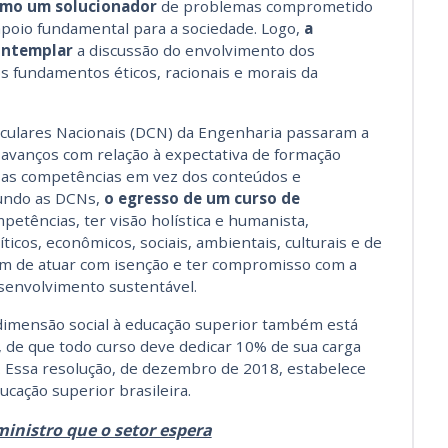
como um solucionador
de problemas comprometido
apoio fundamental para a sociedade. Logo,
a
ontemplar
a discussão do envolvimento dos
 fundamentos éticos, racionais e morais da
riculares Nacionais (DCN) da Engenharia passaram a
 avanços com relação à expectativa de formação
do as competências em vez dos conteúdos e
gundo as DCNs,
o egresso de um curso de
petências, ter visão holística e humanista,
ticos, econômicos, sociais, ambientais, culturais e de
ém de atuar com isenção e ter compromisso com a
esenvolvimento sustentável.
a dimensão social à educação superior também está
de que todo curso deve dedicar 10% de sua carga
s. Essa resolução, de dezembro de 2018, estabelece
ucação superior brasileira.
ministro que o setor espera