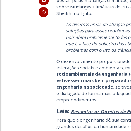
postas pelas mudanças climáticas, 
sobre Mudanças Climáticas de 202
Sheikh, no Egito.
As diversas áreas de atuação pr
soluções para esses problemas
pois afeta praticamente todos o
que é a face do poliedro das at
problemas com o uso da ciência 
O desenvolvimento proporcionado 
interações sociais e ambientais, m
socioambientais da engenharia
t
estivessem mais bem preparado
engenharia na sociedade
, se tiv
e dialogado de forma mais adequa
empreendimentos.
Leia:
Respeitar os Direitos de 
Para que a engenharia dê sua cont
grandes desafios da humanidade n