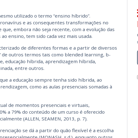
esmo utilizado o termo “ensino híbrido”.
ronavírus e as consequentes transformações no
e que, embora não seja recente, com a evolução das
 ao ensino, tem sido cada vez mais usada.
terizado de diferentes formas e a partir de diversos
” de outros termos tais como blended learning, b-
de, educação híbrida, aprendizagem híbrida,
nada, entre outros.
 que a educação sempre tenha sido híbrida, ao
prendizagem, como as aulas presenciais somadas à
ual de momentos presenciais e virtuais,
0% a 79% do conteúdo de um curso é oferecido
cialmente (ALLEN, SEAMEN, 2013, p. 7).
nciação se dá a partir do quão flexível é a escolha
u presencialmente (MONASH, s.d.), enquanto outros