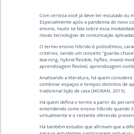
Com certeza você já deve ter escutado ou m
Especialmente após a pandemia do novo co
ensino, muito se fala sobre essa modalidad
novas tecnologias de comunicação aplicadas
O termo ensino híbrido é polissêmico, carac
critérios, sendo um conceito “guarda-chuva
learning, hybrid flexible, hyflex, mixed-mo
aprendizagem flexível, aprendizagem combi
Analisando a literatura, há quem considere
combinar espaços e tempos distintos de a
tradicional lição de casa (MORAN, 2015).
Há quem defina o termo a partir do percent
entendendo como ensino híbrido quando 3
virtualmente e o restante oferecido presen
Há também estudos que afirmam que a difere
para os estudantes participarem virtual o