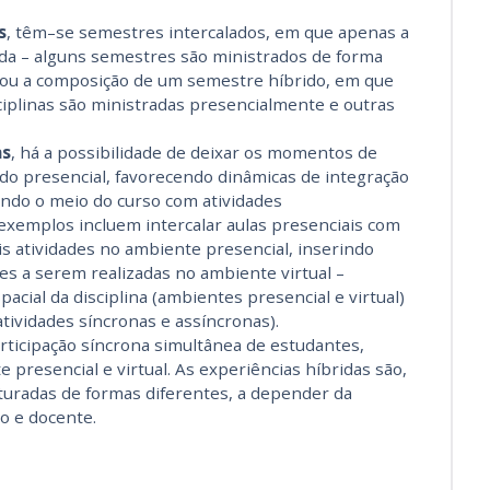
s
, têm–se semestres intercalados, em que apenas a
ada – alguns semestres são ministrados de forma
l; ou a composição de um semestre híbrido, em que
linas são ministradas presencialmente e outras
as
, há a possibilidade de deixar os momentos de
do presencial, favorecendo dinâmicas de integração
ando o meio do curso com atividades
xemplos incluem intercalar aulas presenciais com
is atividades no ambiente presencial, inserindo
s a serem realizadas no ambiente virtual –
acial da disciplina (ambientes presencial e virtual)
ividades síncronas e assíncronas).
articipação síncrona simultânea de estudantes,
presencial e virtual. As experiências híbridas são,
turadas de formas diferentes, a depender da
ão e docente.