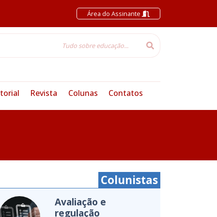
Área do Assinante
torial
Revista
Colunas
Contatos
Colunistas
Cultura Oceânica
Entenda a importância de