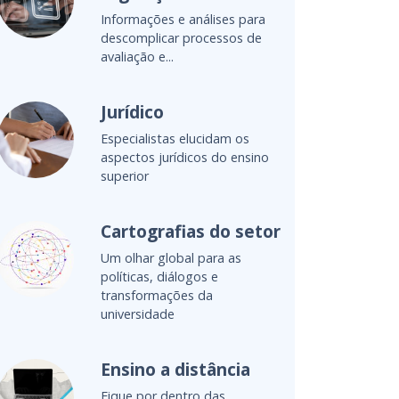
levar o oceano para a sala de
aula
Luiz Cláudio Costa
Membro do Conselho
Internacional do Times Higher
Education e reitor do IESB
Alexandre Gracioso
Especialista e consultor em
ensino superior e gestão
educacional
Ana Valéria Reis
Consultora em inovação,
aprendizagem, metodologias
ativas e avaliação