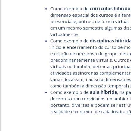
Como exemplo de
currículos híbrido
dimensão espacial dos cursos é alter
presencial e, outros, de forma virtua
em um mesmo semestre algumas discip
virtualmente.
Como exemplo de
disciplinas híbrid
início e encerramento do curso de mo
e criação de um senso de grupo, deix
predominantemente virtuais. Outros e
virtuais ou também deixar as principa
atividades assíncronas complementare
variando, assim, não só a dimensão esp
como também a dimensão temporal (at
Como exemplo de
aula híbrida
, há p
docentes e/ou convidados no ambiente 
portanto, diversas e podem ser estru
realidade e contexto de cada instituiç