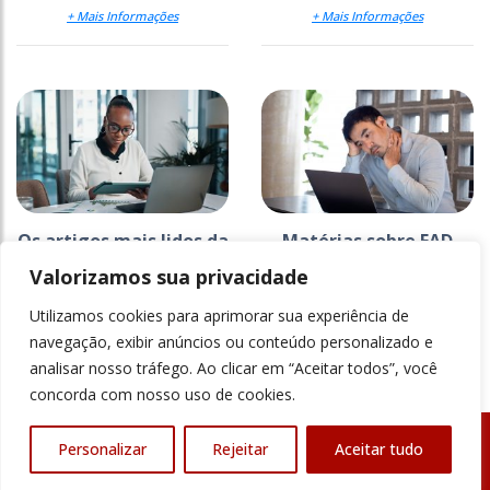
+ Mais Informações
+ Mais Informações
Os artigos mais lidos da
Matérias sobre EAD
Ensino Superior em 2025
lideram ranking de
Valorizamos sua privacidade
mais lidas do ano; veja
lista
Utilizamos cookies para aprimorar sua experiência de
+ Mais Informações
+ Mais Informações
navegação, exibir anúncios ou conteúdo personalizado e
analisar nosso tráfego. Ao clicar em “Aceitar todos”, você
concorda com nosso uso de cookies.
Personalizar
Rejeitar
Aceitar tudo
© Revista Ensino Superior - Todos os direitos reservados