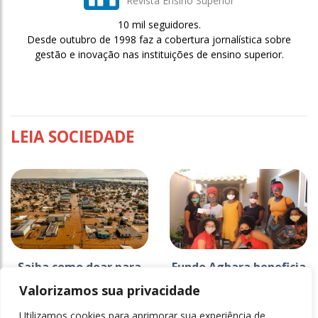
Revista Ensino Superior
10 mil seguidores.
Desde outubro de 1998 faz a cobertura jornalística sobre
gestão e inovação nas instituições de ensino superior.
LEIA SOCIEDADE
Saiba como doar para
Fundo Agbara beneficia
instituições
mulheres negras e
Valorizamos sua privacidade
educacionais do Rio
indígenas em Campinas
Grande do Sul
Utilizamos cookies para aprimorar sua experiência de