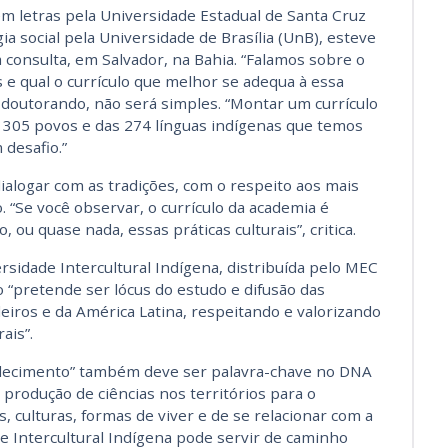
m letras pela Universidade Estadual de Santa Cruz
a social pela Universidade de Brasília (UnB), esteve
consulta, em Salvador, na Bahia. “Falamos sobre o
e qual o currículo que melhor se adequa à essa
o doutorando, não será simples. “Montar um currículo
s 305 povos e das 274 línguas indígenas que temos
 desafio.”
ialogar com as tradições, com o respeito aos mais
. “Se você observar, o currículo da academia é
, ou quase nada, essas práticas culturais”, critica.
sidade Intercultural Indígena, distribuída pelo MEC
o “pretende ser lócus do estudo e difusão das
leiros e da América Latina, respeitando e valorizando
ais”.
rtalecimento” também deve ser palavra-chave no DNA
a produção de ciências nos territórios para o
, culturas, formas de viver e de se relacionar com a
de Intercultural Indígena pode servir de caminho