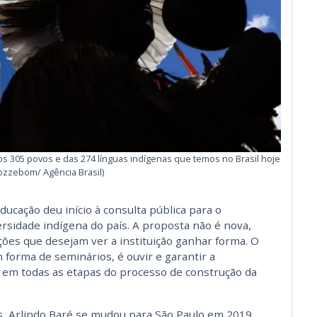
os 305 povos e das 274 línguas indígenas que temos no Brasil hoje
ozzebom/ Agência Brasil)
Educação deu início à consulta pública para o
rsidade indígena do país. A proposta não é nova,
ações que desejam ver a instituição ganhar forma. O
 forma de seminários, é ouvir e garantir a
a em todas as etapas do processo de construção da
, Arlindo Baré se mudou para São Paulo em 2019,