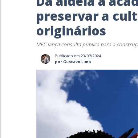
Da aldeia à acad
preservar a cul
originários
MEC lança consulta pública para a construç
Publicado em 23/07/2024
por Gustavo Lima