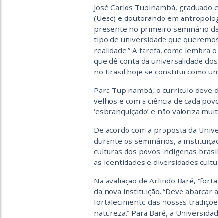
José Carlos Tupinambá, graduado e
(Uesc) e doutorando em antropologi
presente no primeiro seminário da 
tipo de universidade que queremos 
realidade.” A tarefa, como lembra 
que dê conta da universalidade do
no Brasil hoje se constitui como um
Para Tupinambá, o currículo deve d
velhos e com a ciência de cada povo
‘esbranquiçado’ e não valoriza muito
De acordo com a proposta da Univer
durante os seminários, a instituiçã
culturas dos povos indígenas brasi
as identidades e diversidades cultur
Na avaliação de Arlindo Baré, “fo
da nova instituição. “Deve abarcar 
fortalecimento das nossas tradições
natureza.” Para Baré, a Universida