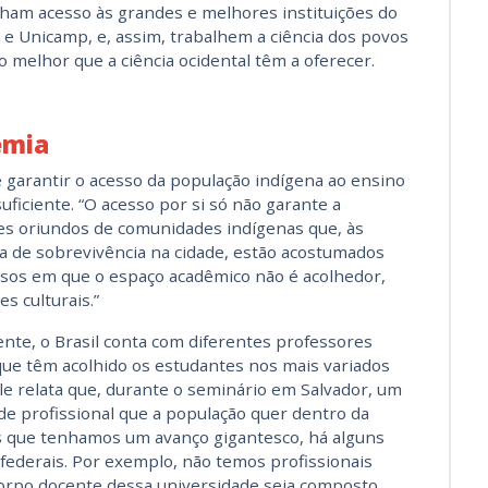
ham acesso às grandes e melhores instituições do
 e Unicamp, e, assim, trabalhem a ciência dos povos
o melhor que a ciência ocidental têm a oferecer.
emia
 garantir o acesso da população indígena ao ensino
ficiente. “O acesso por si só não garante a
s oriundos de comunidades indígenas que, às
a de sobrevivência na cidade, estão acostumados
casos em que o espaço acadêmico não é acolhedor,
s culturais.”
nte, o Brasil conta com diferentes professores
que têm acolhido os estudantes nos mais variados
le relata que, durante o seminário em Salvador, um
de profissional que a população quer dentro da
is que tenhamos um avanço gigantesco, há alguns
 federais. Por exemplo, não temos profissionais
 corpo docente dessa universidade seja composto