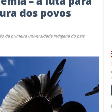
emia – a luta para
tura dos povos
ão da primeira universidade indígena do país