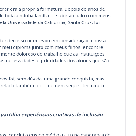
erar era a própria formatura. Depois de anos de
de toda a minha família — subir ao palco com meus
la Universidade da Califórnia, Santa Cruz, foi
ntendeu isso nem levou em consideração a nossa
r meu diploma junto com meus filhos, encontrei
rmente doloroso do trabalho que as instituições
às necessidades e prioridades dos alunos que são
anos foi, sem dúvida, uma grande conquista, mas
harelado também foi — eu nem sequer terminei o
artilha experiências criativas de inclusão
os, concluí o ensino médio (GED) na esperança de