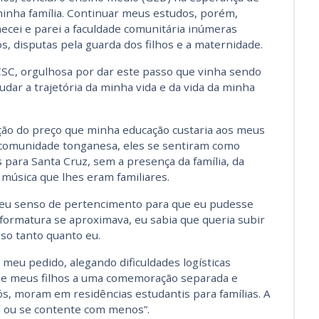
minha família. Continuar meus estudos, porém,
mecei e parei a faculdade comunitária inúmeras
s, disputas pela guarda dos filhos e a maternidade.
CSC, orgulhosa por dar este passo que vinha sendo
dar a trajetória da minha vida e da vida da minha
ção do preço que minha educação custaria aos meus
 comunidade tonganesa, eles se sentiram como
ara Santa Cruz, sem a presença da família, da
 música que lhes eram familiares.
e seu senso de pertencimento para que eu pudesse
formatura se aproximava, eu sabia que queria subir
sso tanto quanto eu.
meu pedido, alegando dificuldades logísticas
sse meus filhos a uma comemoração separada e
s, moram em residências estudantis para famílias. A
l ou se contente com menos”.