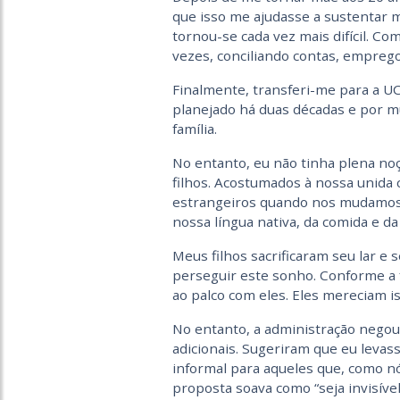
que isso me ajudasse a sustentar 
tornou-se cada vez mais difícil. Co
vezes, conciliando contas, emprego
Finalmente, transferi-me para a U
planejado há duas décadas e por mu
família.
No entanto, eu não tinha plena no
filhos. Acostumados à nossa unida
estrangeiros quando nos mudamos p
nossa língua nativa, da comida e da
Meus filhos sacrificaram seu lar 
perseguir este sonho. Conforme a 
ao palco com eles. Eles mereciam i
No entanto, a administração negou 
adicionais. Sugeriram que eu leva
informal para aqueles que, como nó
proposta soava como “seja invisíve