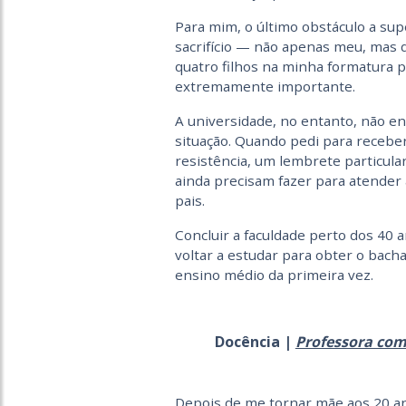
Para mim, o último obstáculo a sup
sacrifício — não apenas meu, mas 
quatro filhos na minha formatura pe
extremamente importante.
A universidade, no entanto, não e
situação. Quando pedi para recebe
resistência, um lembrete particula
ainda precisam fazer para atender 
pais.
Concluir a faculdade perto dos 40 
voltar a estudar para obter o bac
ensino médio da primeira vez.
Docência |
Professora comp
Depois de me tornar mãe aos 20 an