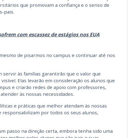
rsitários que promovam a confiança e o senso de
-pais.
sofrem com escassez de estágios nos EUA
 mesmo de pisarmos no campus e continuar até nos
servir às famílias garantirão que o valor que
visível. Elas levarão em consideração os alunos que
mpus e criarão redes de apoio com professores,
 atender às nossas necessidades.
líticas e práticas que melhor atendam às nossas
se responsabilizam por todos os seus alunos,
 um passo na direção certa, embora tenha sido uma
fazer melhor pelos alunos que são pais e suas