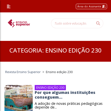
/* Altera a margem superior apenas nessa página */
Área do Assinante
CATEGORIA:
ENSINO EDIÇÃO 230
Revista Ensino Superior
>
Ensino edição 230
ENSINO EDIÇÃO 230
Por que algumas instituições
conseguem...
A adoção de novas práticas pedagógicas
depende de...