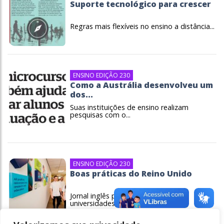
Suporte tecnológico para crescer
Regras mais flexíveis no ensino a distância...
ENSINO EDIÇÃO 230
Como a Austrália desenvolveu um
dos...
Suas instituições de ensino realizam
pesquisas com o...
ENSINO EDIÇÃO 230
Boas práticas do Reino Unido
Jornal inglês premia as melhores
universidades em 15...