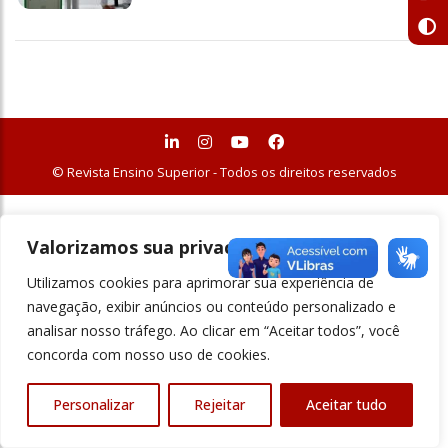
© Revista Ensino Superior - Todos os direitos reservados
Valorizamos sua privacidade
Utilizamos cookies para aprimorar sua experiência de
navegação, exibir anúncios ou conteúdo personalizado e
analisar nosso tráfego. Ao clicar em “Aceitar todos”, você
concorda com nosso uso de cookies.
Personalizar
Rejeitar
Aceitar tudo