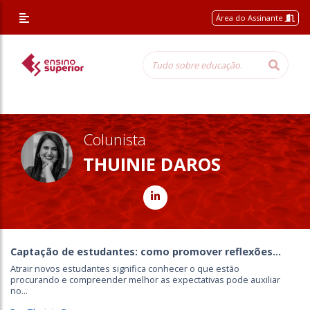
/* Altera a margem superior apenas nessa página */
Área do Assinante
Colunista
THUINIE DAROS
Captação de estudantes: como promover reflexões...
Atrair novos estudantes significa conhecer o que estão
procurando e compreender melhor as expectativas pode auxiliar
no...