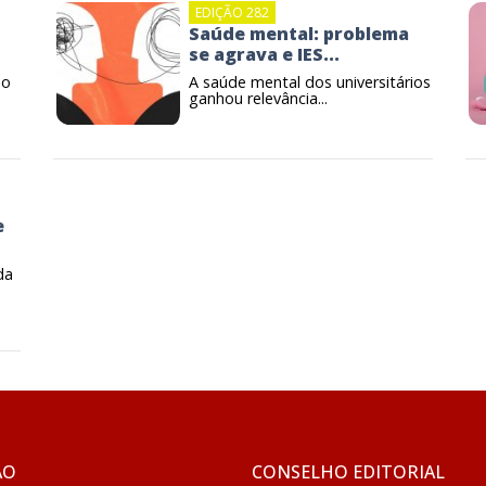
EDIÇÃO 282
Saúde mental: problema
se agrava e IES...
no
A saúde mental dos universitários
ganhou relevância...
e
da
ÃO
CONSELHO EDITORIAL